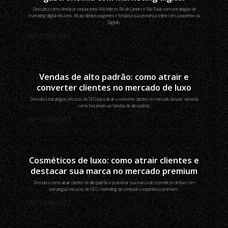
Descubra como destacar restaurantes Michelin no Rio de Janeiro e São Paulo com estratégias de
marketing digital eficazes. Atraia clientes exigentes e fortaleça sua presença online com a expertise da
Digitals.
Ver conteúdo
Vendas de alto padrão: como atrair e
converter clientes no mercado de luxo
Descubra estratégias eficazes de SEO para atrair e converter clientes no mercado de luxo. Aprenda
como funcionam as Vendas de alto padrão.
Ver conteúdo
Cosméticos de luxo: como atrair clientes e
destacar sua marca no mercado premium
Descubra como atrair clientes de alto padrão e posicionar sua marca de cosméticos de luxo com
estratégias eficazes de SEO, marketing de conteúdo e experiência premium.
Ver conteúdo