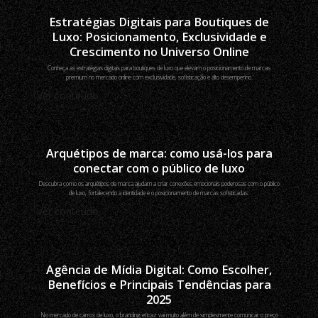
Estratégias Digitais para Boutiques de
Luxo: Posicionamento, Exclusividade e
Crescimento no Universo Online
Conheça as estratégias digitais para boutiques de luxo que elevam o posicionamento de marcas
premium no mercado online com exclusividade, sofisticação e alto desempenho.
Ver conteúdo
Arquétipos de marca: como usá-los para
conectar com o público de luxo
Descubra como os arquétipos de marca ajudam a criar conexões emocionais poderosas com o público
de luxo, fortalecendo a identidade e o posicionamento de marcas sofisticadas.
Ver conteúdo
Agência de Mídia Digital: Como Escolher,
Benefícios e Principais Tendências para
2025
No mercado de carros de luxo, o branding eficaz vai muito além de simplesmente comunicar o preço