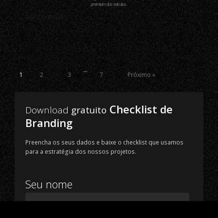
premium dos veículos.
Ver conteúdo
…
1
2
3
7
Próximo »
Checklist de
Download
gratuito
Branding
Preencha os seus dados e baixe o checklist que usamos
para a estratégia dos nossos projetos.
Seu nome