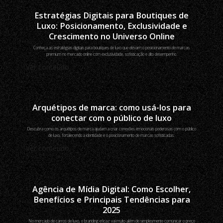
Estratégias Digitais para Boutiques de
Luxo: Posicionamento, Exclusividade e
Crescimento no Universo Online
Conheça as estratégias digitais para boutiques de luxo que elevam o posicionamento de marcas
premium no mercado online com exclusividade, sofisticação e alto desempenho.
Ver conteúdo
Arquétipos de marca: como usá-los para
conectar com o público de luxo
Descubra como os arquétipos de marca ajudam a criar conexões emocionais poderosas com o público
de luxo, fortalecendo a identidade e o posicionamento de marcas sofisticadas.
Ver conteúdo
Agência de Mídia Digital: Como Escolher,
Benefícios e Principais Tendências para
2025
No mercado de carros de luxo, o branding eficaz vai muito além de simplesmente comunicar o preço