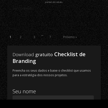
premium dos veículos.
Ver conteúdo
…
1
2
3
7
Próximo »
Checklist de
Download
gratuito
Branding
Preencha os seus dados e baixe o checklist que usamos
para a estratégia dos nossos projetos.
Seu nome