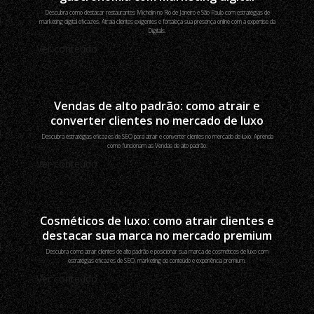
Descubra como destacar restaurantes Michelin no Rio de Janeiro e São Paulo com estratégias de
marketing digital eficazes. Atraia clientes exigentes e fortaleça sua presença online com a expertise da
Digitals.
Ver conteúdo
Vendas de alto padrão: como atrair e
converter clientes no mercado de luxo
Descubra estratégias eficazes de SEO para atrair e converter clientes no mercado de luxo. Aprenda
como funcionam as Vendas de alto padrão.
Ver conteúdo
Cosméticos de luxo: como atrair clientes e
destacar sua marca no mercado premium
Descubra como atrair clientes de alto padrão e posicionar sua marca de cosméticos de luxo com
estratégias eficazes de SEO, marketing de conteúdo e experiência premium.
Ver conteúdo