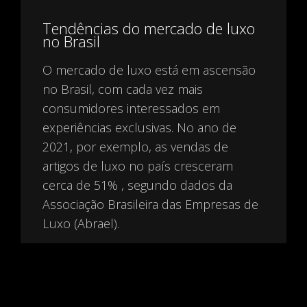
Tendências do mercado de luxo
no Brasil
O mercado de luxo está em ascensão
no Brasil, com cada vez mais
consumidores interessados em
experiências exclusivas. No ano de
2021, por exemplo, as vendas de
PRIVACIDADE
artigos de luxo no país cresceram
Usamos cookies para personalizar sua experiência e medir os
resultados das nossas campanhas, com base no legítimo
cerca de 51% , segundo dados da
interesse. Saiba mais na nossa Política de Privacidade.
Associação Brasileira das Empresas de
Luxo (Abrael).
ENTENDI
Nesse segmento em expansão, quatro
tendências se destacam:
Inovação: